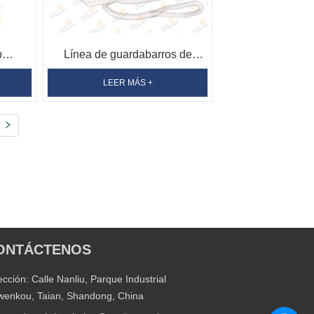
b
Línea de guardabarros de
ylon 32
cuerda trenzada doble de nailon
LEER MÁS +
ada
ONTÁCTENOS
ección: Calle Nanliu, Parque Industrial
enkou, Taian, Shandong, China