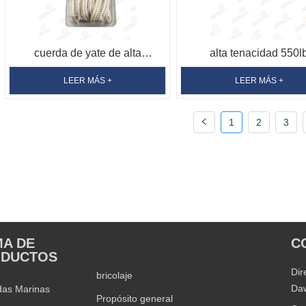
cuerda de yate de alta
alta tenacidad 550l
resistencia cuerdas marinas
Polipropileno poliéster n
LEER MÁS +
LEER MÁS +
cuerda de poliéster trenzado
Carrier Cuerda trenz
1
2
3
doble
Paracord
A DE
C
PRODUCT RANGE
ODUCTOS
Dir
bricolaje
Daw
das Marinas
Propósito general