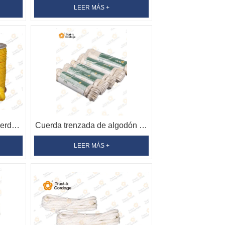
uerdas
trenzada doble de nailon
LEER MÁS +
trenza
erda
Cuerda trenzada de algodón de
dor
6mm, 8mm, 10mm, 12mm,
LEER MÁS +
cuerda DIY