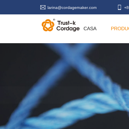
larina@cordagemaker.com
+8
CASA
PRODU