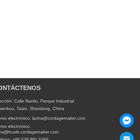
ONTÁCTENOS
ección: Calle Nanliu, Parque Industrial
enkou, Taian, Shandong, China
reo electrónico: larina@cordagemaker.com
reo electrónico:
ina@trustk.cordagemaker.com
éfono: +86 538 881 5366