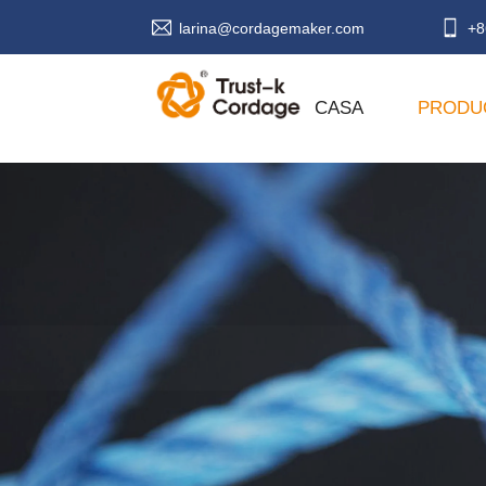
larina@cordagemaker.com
+8
CASA
PRODU