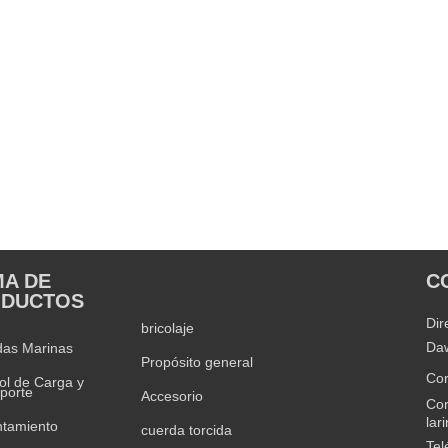
A DE
C
PRODUCT RANGE
ODUCTOS
Dir
bricolaje
Daw
das Marinas
Propósito general
Cor
ol de Carga y
porte
Accesorio
Cor
lar
ntamiento
cuerda torcida
Tel