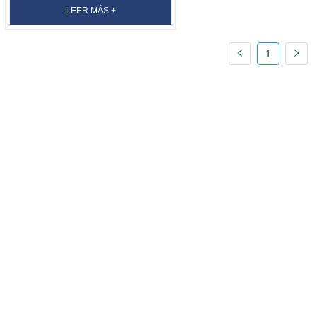
Trenzada De Nylon
LEER MÁS +
1